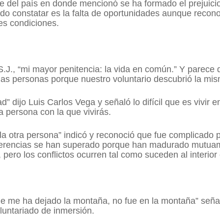
te del país en donde mencionó se ha formado el prejuici
udo constatar es la falta de oportunidades aunque recono
s condiciones.
J., “mi mayor penitencia: la vida en común.” Y parece qu
e las personas porque nuestro voluntario descubrió la mi
ad” dijo Luis Carlos Vega y señaló lo difícil que es vivir
a persona con la que vivirás.
 la otra persona” indicó y reconoció que fue complicado
ferencias se han superado porque han madurado mutuame
pero los conflictos ocurren tal como suceden al interior
e me ha dejado la montaña, no fue en la montaña” seña
oluntariado de inmersión.